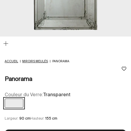
Zoomer
sur
l'image
ACCUEIL
|
MIROIRS MEULÉS
|
PANORAMA
Panorama
Couleur du Verre:
Transparent
Transparent
Largeur:
90 cm
Hauteur:
155 cm