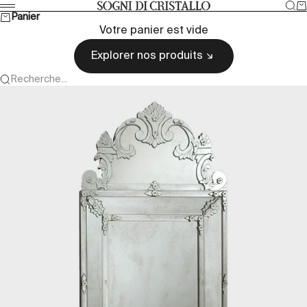
Passer au contenu
Rec
Pa
Sogni di cristallo
Menu
Panier
Votre panier est vide
Explorer nos produits
Recherche...