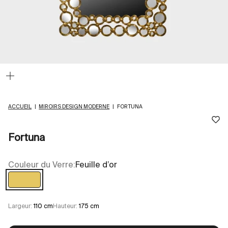
Zoomer
sur
l'image
ACCUEIL
|
MIROIRS DESIGN MODERNE
|
FORTUNA
Fortuna
Couleur du Verre:
Feuille d’or
Feuille d’or
Largeur:
110 cm
Hauteur:
175 cm