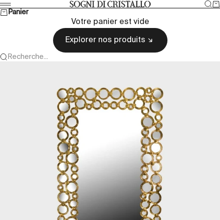
Passer au contenu
Rec
Pa
Sogni di cristallo
Menu
Panier
Votre panier est vide
Explorer nos produits
Recherche...