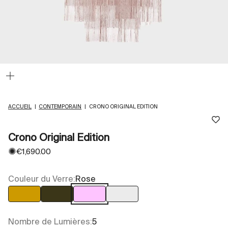
Zoomer
sur
l'image
ACCUEIL
|
CONTEMPORAIN
|
CRONO ORIGINAL EDITION
Crono Original Edition
✺
Prix de vente
€1,690.00
Couleur du Verre:
Rose
Ambre
Gris fumé
Rose
Transparent
Nombre de Lumières:
5