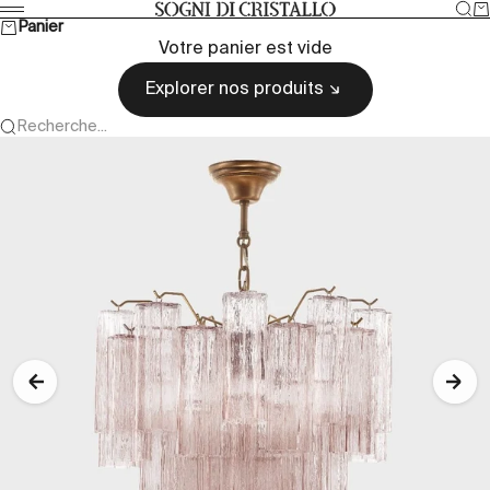
Passer au contenu
Rec
Pa
Sogni di cristallo
Menu
Panier
Votre panier est vide
Explorer nos produits
Recherche...