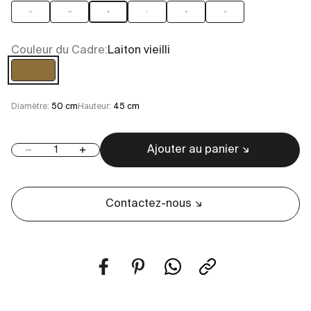
4 L
4 S
5
7
10
13
Couleur du Cadre:
Laiton vieilli
Laiton vieilli
Diamètre:
50 cm
Hauteur:
45 cm
Ajouter au panier
Diminuer la quantité
Augmenter la quantité
Contactez-nous